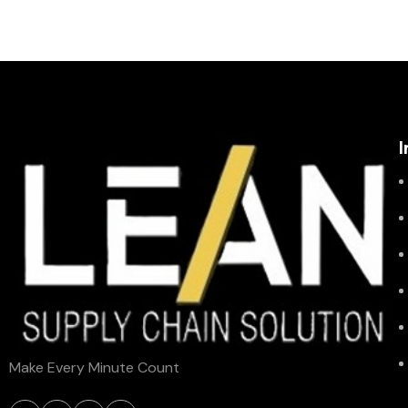
I
Make Every Minute Count